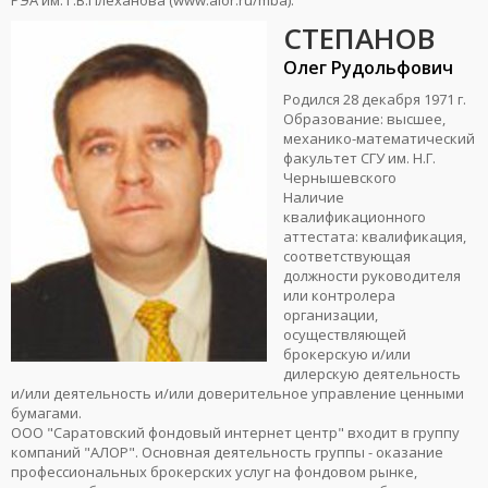
РЭА им. Г.В.Плеханова (www.alor.ru/mba).
СТЕПАНОВ
Олег Рудольфович
Родился 28 декабря 1971 г.
Образование: высшее,
механико-математический
факультет СГУ им. Н.Г.
Чернышевского
Наличие
квалификационного
аттестата: квалификация,
соответствующая
должности руководителя
или контролера
организации,
осуществляющей
брокерскую и/или
дилерскую деятельность
и/или деятельность и/или доверительное управление ценными
бумагами.
ООО "Саратовский фондовый интернет центр" входит в группу
компаний "АЛОР". Основная деятельность группы - оказание
профессиональных брокерских услуг на фондовом рынке,