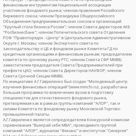
финансовым инструментам Национальной ассоциации
участников фондового рынка; членом правления Российского
биржевого союза; членом Президиума Общероссийского
Объединения предпринимательских союзов и организаций
"Круглый стола бизнеса России"; членом Совета директоров АКБ
"Росбизнесбанк"; членом Попечительского совета Отделения
РОФ "Правопорядок - Центр" в Центральном Административном
Округе г. Москвы; членом Экспертного совета по
законодательству о ЦБ и фондовом рынке Комитета ГД по
кредитным организациям и финансовым рынкам; председателем
комитета по срочному рынку РТС; членом Совета СФР ММВБ;
заместителем председателя Совета Предпринимателей при
префекте ЦАО; членом Совета Директоров НАУФОР; членом
Совета Срочной Секции ММВБ.
По инициативе А.Г.Гавриленко был создан "Молодежный центр
изучения финансовых операций"(www.mmcfo.ru) , разработана
большая программа по вовлечению вузов в подготовку
специалистов для отечественного фондового рынка,
претворяемая как в рамках группы компаний "АЛОР", так и
силами Комитета по фондовому рынку Московской Торгово-
промышленной палаты.
А.Г.Гавриленко является сопредседателем Конкурсной комиссии
соревнования "Выиграй себе МВА", проводимого группой
компаний "АЛОР", журналом "Финанс" и институтом "Синергия"