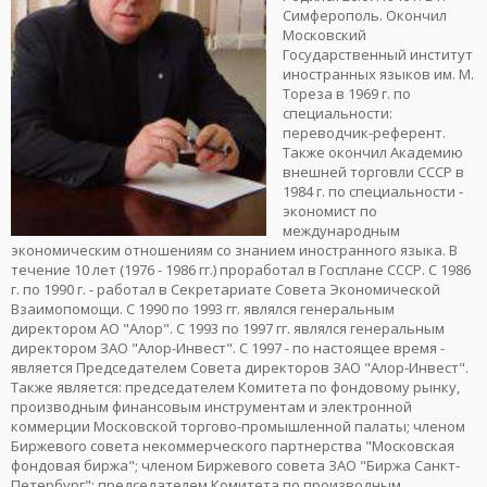
Симферополь. Окончил
Московский
Государственный институт
иностранных языков им. М.
Тореза в 1969 г. по
специальности:
переводчик-референт.
Также окончил Академию
внешней торговли СССР в
1984 г. по специальности -
экономист по
международным
экономическим отношениям со знанием иностранного языка. В
течение 10 лет (1976 - 1986 гг.) проработал в Госплане СССР. С 1986
г. по 1990 г. - работал в Секретариате Совета Экономической
Взаимопомощи. С 1990 по 1993 гг. являлся генеральным
директором АО "Алор". С 1993 по 1997 гг. являлся генеральным
директором ЗАО "Алор-Инвест". С 1997 - по настоящее время -
является Председателем Совета директоров ЗАО "Алор-Инвест".
Также является: председателем Комитета по фондовому рынку,
производным финансовым инструментам и электронной
коммерции Московской торгово-промышленной палаты; членом
Биржевого совета некоммерческого партнерства "Московская
фондовая биржа"; членом Биржевого совета ЗАО "Биржа Санкт-
Петербург"; председателем Комитета по производным