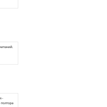
омпаний.
 -
 полтора