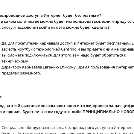
беспроводной доступ в Интернет будет бесплатным?
о в каком количестве можно будет им пользоваться, если я приду со
 смогу я подключиться? и как это можно будет сделать?
Да, для посетителей Карнавала доступ в Интернет будет бесплатным. Е
вас есть ноутбук с технологией Centrino и вы придёте с ним на Карнава
вы сможете подключиться. Для этого вам надо будет обратиться к
техническому
директору Карнавала Евгению Епихину. Время пользования Интернето
пределах разумного.
т
 год на этой выставке показывают одно и то же, провозглашая циф
 и прочая. Будет ли в этом году что-либо ПРИНЦИПИАЛЬНО НОВОЕ
Специально оборудованная зона беспроводного доступа в Интернет,
будет найти нужную информацию при помощи технологии беспрово