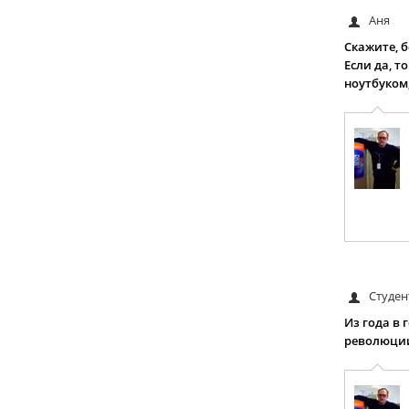
Аня
Скажите, 
Если да, т
ноутбуком,
Студен
Из года в
революции