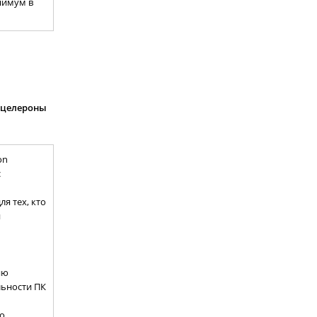
нимум в
, целероны
on
с
я тех, кто
и
ию
льности ПК
то