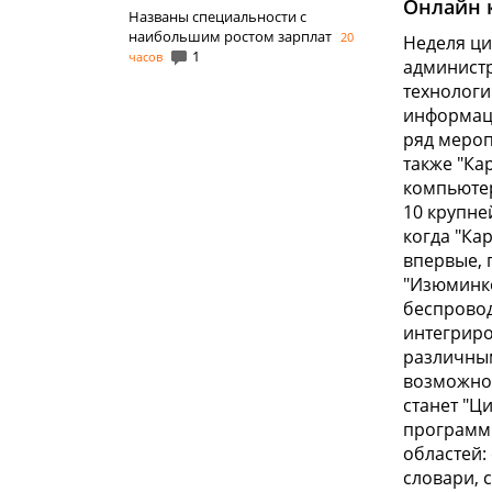
Онлайн 
Названы специальности с
наибольшим ростом зарплат
20
Неделя ци
1
часов
администр
технологи
информаци
ряд мероп
также "Ка
компьютер
10 крупне
когда "Ка
впервые, 
"Изюминко
беспровод
интегриро
различны
возможнос
станет "Ц
программн
областей:
словари, 