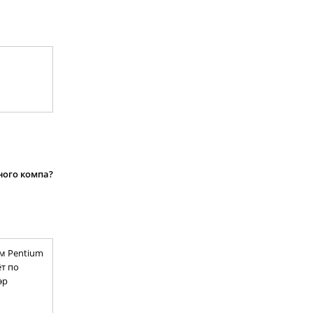
ного компа?
м Pentium
ёт по
эр