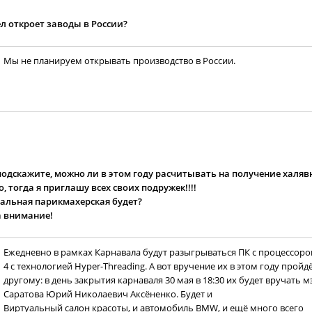
л откроет заводы в России?
Мы не планируем открывать производство в России.
подскажите, можно ли в этом году расчитывать на получение халяв
, тогда я приглашу всех своих подружек!!!!
уальная парикмахерская будет?
а внимание!
Ежедневно в рамках Карнавала будут разыгрываться ПК с процессоро
4 с технологией Hyper-Threading. А вот вручение их в этом году пройд
другому: в день закрытия карнаваля 30 мая в 18:30 их будет вручать м
Саратова Юрий Николаевич Аксёненко. Будет и
Виртуальный салон красоты, и автомобиль BMW, и ещё много всего