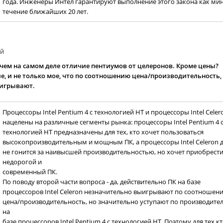
года. Инженеры Интел гарантируют выполнение этого закона как ми
течение ближайших 20 лет.
ий
 чем на самом деле отличие пентиумов от целеронов. Кроме цены?
ие, и не только мое, что по соотношению цена/производительность
игрывают.
Процессоры Intel Pentium 4 с технологией HT и процессоры Intel Сeler
нацелены на различные сегменты рынка: процессоры Intel Pentium 4 
технологией HT предназначены для тех, кто хочет пользоваться
высокопроизводительным и мощным ПК, а процессоры Intel Сeleron дл
не гонится за наивысшей производительностью, но хочет приобрест
недорогой и
современный ПК.
По поводу второй части вопроса - да, действительно ПК на базе
процессоров Intel Celeron незначительно выигрывают по соотношен
цена/производительность, но значительно уступают по производите
на
базе процессоров Intel Pentium 4 с технологией HT. Поэтому для тех к