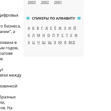
2003
2002
2001
 цифровых
СПИКЕРЫ ПО АЛФАВИТУ
о бизнеса,
А
Б
В
Г
Д
Е
Ё
Ж
З
И
Й
ании", а
К
Л
М
Н
О
П
Р
С
Т
У
Ф
зована в
Х
Ц
Ч
Ш
Щ
Э
Ю
Я
ВСЕ
ым годом,
аратове
в.
ут
связи между
новинкой
образных
ии,
ое. На