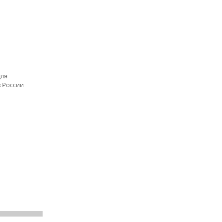
для
в России