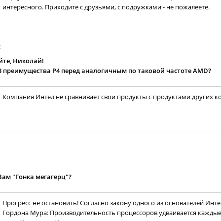
интересного. Приходите с друзьями, с подружками - не пожалеете.
с
йте, Николай!
3 преимущества P4 перед аналогичным по таковой частоте AMD?
Компания Интел не сравнивает свои продукты с продуктами других к
Вам "Гонка мегагерц"?
Прогресс не остановить! Согласно закону одного из основателей Интел
Гордона Мура: Производительность процессоров удваивается каждые