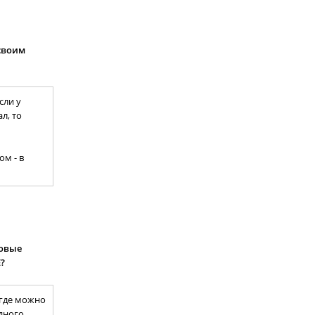
 своим
сли у
л, то
м - в
ровые
?
 где можно
дного