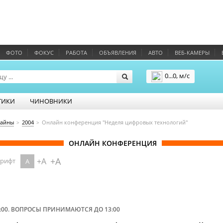
ФОТО
ФОКУС
РАБОТА
ОБЪЯВЛЕНИЯ
АВТО
ВЕБ-КАМЕРЫ
0...0, м/с
Подробнее
ТИКИ
ЧИНОВНИКИ
айны
2004
Онлайн конференция "Неделя цифровых технологий"
ОНЛАЙН КОНФЕРЕНЦИЯ
+A
+A
шрифт
A
:00. ВОПРОСЫ ПРИНИМАЮТСЯ ДО 13:00