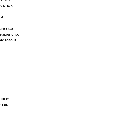
бильных
ми
гическое
 изменено,
 нового и
енных
ная.