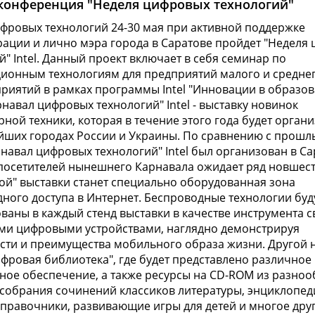
конференция "Неделя цифровых технологий"
фровых технологий 24-30 мая при активной поддержке
ации и лично мэра города в Саратове пройдет "Неделя
й" Intel. Данный проект включает в себя семинар по
онным технологиям для предприятий малого и среднег
риятий в рамках программы Intel "Инновации в образов
рнавал цифровых технологий" Intel - выставку новинок
ной техники, которая в течение этого года будет органи
йших городах России и Украины. По сравнению с прошл
рнавал цифровых технологий" Intel был организован в С
посетителей нынешнего Карнавала ожидает ряд новшест
й" выставки станет специально оборудованная зона
ного доступа в Интернет. Беспроводные технологии буд
ваны в каждый стенд выставки в качестве инструмента 
ми цифровыми устройствами, наглядно демонстрируя
ти и преимущества мобильного образа жизни. Другой 
ифровая библиотека", где будет представлено различное
ое обеспечение, а также ресурсы на CD-ROM из разно
 собрания сочинений классиков литературы, энциклопед
справочники, развивающие игры для детей и многое друг