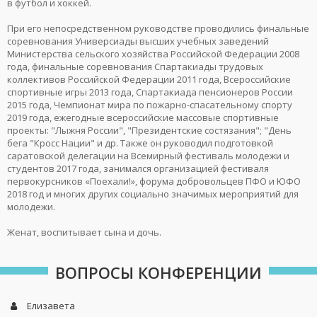
в футбол и хоккей.
При его непосредственном руководстве проводились финальные
соревнования Универсиады высших учебных заведений
Министерства сельского хозяйства Российской Федерации 2008
года, финальные соревнования Спартакиады трудовых
коллективов Российской Федерации 2011 года, Всероссийские
спортивные игры 2013 года, Спартакиада пенсионеров России
2015 года, Чемпионат мира по пожарно-спасательному спорту
2019 года, ежегодные всероссийские массовые спортивные
проекты: "Лыжня России", "Президентские состязания"; "День
бега "Кросс Нации" и др. Также он руководил подготовкой
саратовской делегации на Всемирный фестиваль молодежи и
студентов 2017 года, занимался организацией фестиваля
первокурсников «Поехали!», форума добровольцев ПФО и ЮФО
2018 год и многих других социально значимых мероприятий для
молодежи.
Женат, воспитывает сына и дочь.
ВОПРОСЫ КОНФЕРЕНЦИИ
Елизавета