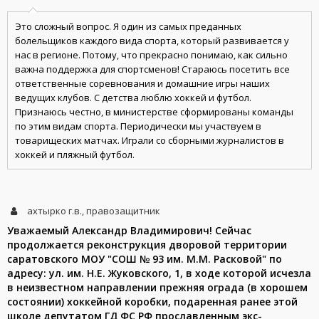
Это сложный вопрос. Я один из самых преданных
болельщиков каждого вида спорта, который развивается у
нас в регионе. Потому, что прекрасно понимаю, как сильно
важна поддержка для спортсменов! Стараюсь посетить все
ответственные соревнования и домашние игры наших
ведущих клубов. С детства люблю хоккей и футбол.
Признаюсь честно, в министерстве сформированы команды
по этим видам спорта. Периодически мы участвуем в
товарищеских матчах. Играли со сборными журналистов в
хоккей и пляжный футбол.
ахтырко г.в., правозащитник
Уважаемый Александр Владимирович! Сейчас
продолжается реконструкция дворовой территории
саратовского МОУ "СОШ № 93 им. М.М. Расковой" по
адресу: ул. им. Н.Е. Жуковского, 1, в ходе которой исчезла
в неизвестном направлении прежняя ограда (в хорошем
состоянии) хоккейной коробки, подаренная ранее этой
школе депутатом ГД ФС РФ прославленным экс-