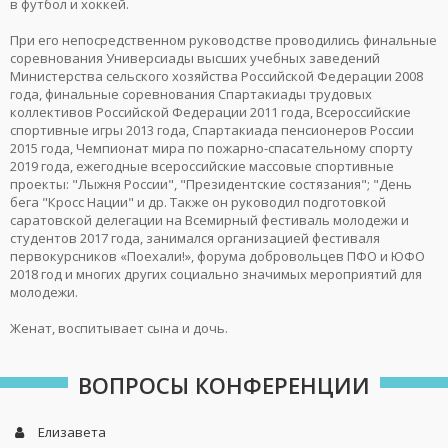
в футбол и хоккей.
При его непосредственном руководстве проводились финальные
соревнования Универсиады высших учебных заведений
Министерства сельского хозяйства Российской Федерации 2008
года, финальные соревнования Спартакиады трудовых
коллективов Российской Федерации 2011 года, Всероссийские
спортивные игры 2013 года, Спартакиада пенсионеров России
2015 года, Чемпионат мира по пожарно-спасательному спорту
2019 года, ежегодные всероссийские массовые спортивные
проекты: "Лыжня России", "Президентские состязания"; "День
бега "Кросс Нации" и др. Также он руководил подготовкой
саратовской делегации на Всемирный фестиваль молодежи и
студентов 2017 года, занимался организацией фестиваля
первокурсников «Поехали!», форума добровольцев ПФО и ЮФО
2018 год и многих других социально значимых мероприятий для
молодежи.
Женат, воспитывает сына и дочь.
ВОПРОСЫ КОНФЕРЕНЦИИ
Елизавета