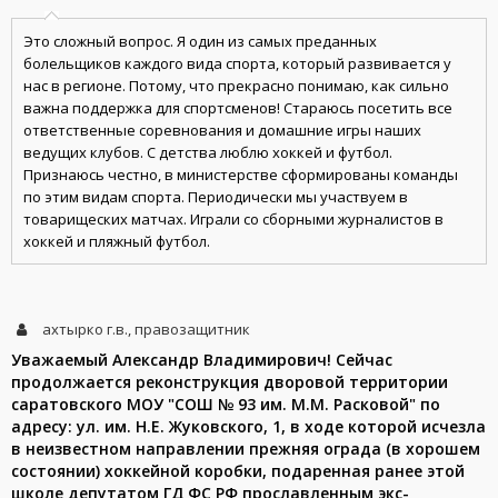
Это сложный вопрос. Я один из самых преданных
болельщиков каждого вида спорта, который развивается у
нас в регионе. Потому, что прекрасно понимаю, как сильно
важна поддержка для спортсменов! Стараюсь посетить все
ответственные соревнования и домашние игры наших
ведущих клубов. С детства люблю хоккей и футбол.
Признаюсь честно, в министерстве сформированы команды
по этим видам спорта. Периодически мы участвуем в
товарищеских матчах. Играли со сборными журналистов в
хоккей и пляжный футбол.
ахтырко г.в., правозащитник
Уважаемый Александр Владимирович! Сейчас
продолжается реконструкция дворовой территории
саратовского МОУ "СОШ № 93 им. М.М. Расковой" по
адресу: ул. им. Н.Е. Жуковского, 1, в ходе которой исчезла
в неизвестном направлении прежняя ограда (в хорошем
состоянии) хоккейной коробки, подаренная ранее этой
школе депутатом ГД ФС РФ прославленным экс-