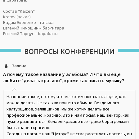
в Саратове.
Состав "Kaizen"
Krotov (вокал)
Вадим Яковенко – гитара
Евгений Тимошин – бас-гитара
Евгений Тарцус – барабаны
ВОПРОСЫ КОНФЕРЕНЦИИ
Залина
А почему такое название у альбома? И что вы еще
любите "делать красиво", кроме как писать музыку?
Название такое, потому что мы хотим показать людям, как
можно делать. Не так, как принято обычно. Везде много
халтурщиков, халявщиков, мы же хотим делать все
профессионально, красиво. Это и нам посыл, наш вектор, как
нужно развиваться. Делаем красиво все - даже борщ должен
быть сварен красиво.
Сегодня в вагоне наш "Цитрус" не стал расстилать постель, он