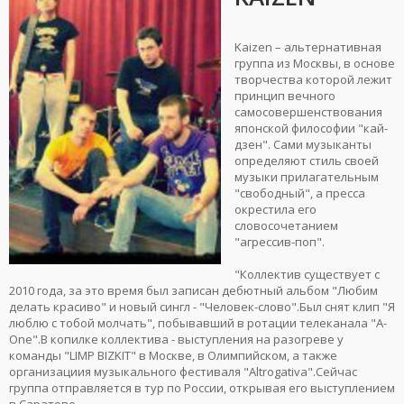
Kaizen – альтернативная
группа из Москвы, в основе
творчества которой лежит
принцип вечного
самосовершенствования
японской философии "кай-
дзен". Сами музыканты
определяют стиль своей
музыки прилагательным
"свободный", а пресса
окрестила его
словосочетанием
"агрессив-поп".
"Коллектив существует с
2010 года, за это время был записан дебютный альбом "Любим
делать красиво" и новый сингл - "Человек-слово".Был снят клип "Я
люблю с тобой молчать", побывавший в ротации телеканала "A-
One".В копилке коллектива - выступления на разогреве у
команды "LIMP BIZKIT" в Москве, в Олимпийском, а также
организациия музыкального фестиваля "Altrogativa".Сейчас
группа отправляется в тур по России, открывая его выступлением