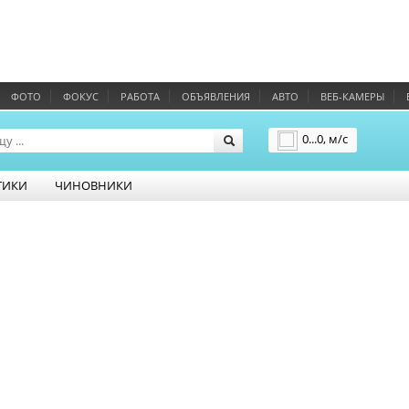
ФОТО
ФОКУС
РАБОТА
ОБЪЯВЛЕНИЯ
АВТО
ВЕБ-КАМЕРЫ
0...0, м/с
Подробнее
ТИКИ
ЧИНОВНИКИ